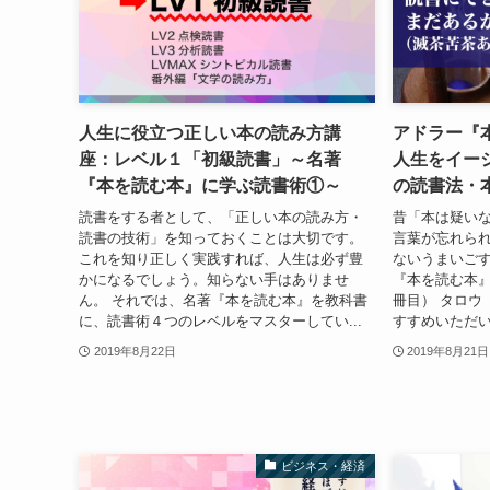
人生に役立つ正しい本の読み方講
アドラー『
座：レベル１「初級読書」～名著
人生をイー
『本を読む本』に学ぶ読書術①～
の読書法・
読書をする者として、「正しい本の読み方・
昔「本は疑い
読書の技術」を知っておくことは大切です。
言葉が忘れら
これを知り正しく実践すれば、人生は必ず豊
ないうまいごす（
かになるでしょう。知らない手はありませ
『本を読む本』
ん。 それでは、名著『本を読む本』を教科書
冊目） タロウ（@
に、読書術４つのレベルをマスターしてい...
すすめいただい
2019年8月22日
2019年8月21日
ビジネス・経済