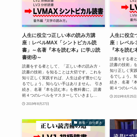
人生に役立つ正しい本の読み方講
人生に役立
座：レベルMAX「シントピカル読
座：レベル
書」～名著『本を読む本』に学ぶ読
『本を読む
書術④～
読書をする者
読書の技術」
読書をする者として、「正しい本の読み方・
知り正しく実
読書の技術」を知ることは大切です。これを
るでしょう。知
知り正しく実践すれば、人生は必ず豊かにな
続き、名著『
るでしょう。知らない手はありません。 引き
術４つのレベル
続き、名著『本を読む本』を教科書に、読書
術４つのレベルをマスターしていきまし...
2019年8月25日
2019年8月27日
教養・自分磨き