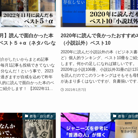
11月】読んで面白かった本
2020年に読んで良かったおすすめ
 ベスト５＋α（ネタバレな
（小説以外）ベスト10
2020年に読んだ小説以外の本（ビジネス書
ど）個人的ランキング、ベスト10冊をご紹
紹介がしたいからまとめ記事
します。何かの足しになれば嬉しいです。
毎月1記事も投稿できてないな
2020年は小説106冊、小説以外31冊の計13
分なんだ！という事で、2023
を読んだのでこのランキングはそもそも母
分過ぎますが自戒を込めて昨年
があまり多くはないですが、良書揃いです..
個人的に読んで面白かった本のベ
紹介します！ 【2022年11...
2021年1月7日
教養・自分磨き
教養・自分