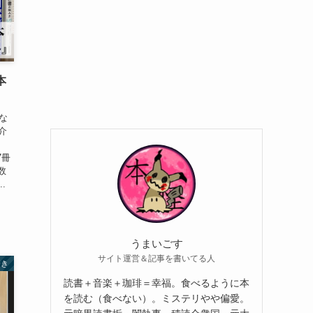
本
な
介
7冊
数
.
うまいごす
サイト運営＆記事を書いてる人
磨き
読書＋音楽＋珈琲＝幸福。食べるように本
を読む（食べない）。ミステリやや偏愛。