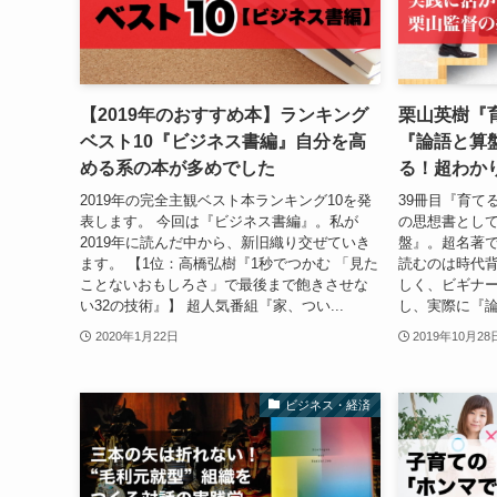
【2019年のおすすめ本】ランキング
栗山英樹『
ベスト10『ビジネス書編』自分を高
『論語と算
める系の本が多めでした
る！超わか
2019年の完全主観ベスト本ランキング10を発
39冊目『育て
表します。 今回は『ビジネス書編』。私が
の思想書とし
2019年に読んだ中から、新旧織り交ぜていき
盤』。超名著
ます。 【1位：高橋弘樹『1秒でつかむ 「見た
読むのは時代
ことないおもしろさ」で最後まで飽きさせな
しく、ビギナー
い32の技術』】 超人気番組『家、つい...
し、実際に『論
2020年1月22日
2019年10月28
ビジネス・経済