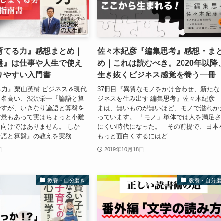
育てる力』感想まとめ｜
佐々木紀彦『編集思考』感想・ま
盤』は仕事や人生で使え
め｜これは読むべき。2020年以降
りやすい入門書
生き抜くビジネス感覚を養う一冊
る力』栗山英樹 ビジネス＆現代
37冊目『異質なモノをかけ合わせ、新たな
て名高い、渋沢栄一『論語と算
ジネスを生み出す 編集思考』佐々木紀彦 
ですが、いきなり論語と算盤を
まは、無いものが無いほど、モノで溢れか
背景もあって実はちょっと小難
っています。 「モノ」単体では人を満足
向けではありません。 しか
にくい時代になった。 その前提で、日本
語と算盤』の教えを実務...
もっと面白くするにはど...
日
2019年10月18日
教養・自分磨き
教養・自分