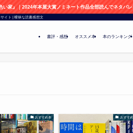
色い家』｜2024年本屋大賞ノミネート作品全部読んでネタバ
イト | 曖昧な読書感想文
書評・感想
オススメ本
本のランキング
おすすめ本
おすす