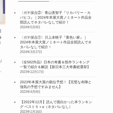
〈ガチ採点②〉青山美智子『リカバリー・カ
バヒコ』｜2024年本屋大賞ノミネート作品全
部読んでネタバレなしで紹介！
2024年5月9日
生
あ
〈ガチ採点①〉川上未映子『黄色い家』｜
2024年本屋大賞ノミネート作品全部読んでネ
さ
タバレなしで紹介！
2024年3月27日
、
リ
《全582作品》日本の奇書＆怪作ランキング
一覧で紹介＆解説【新日本三大奇書総選挙】
は、
2023年12月17日
2023年本屋大賞の順位予想！【完璧な布陣と
強気の予想ですみません】
2023年4月9日
【2022年12月】読んで面白かった本ランキン
グ ベスト５＋α（ネタバレなし）
2023年1月16日