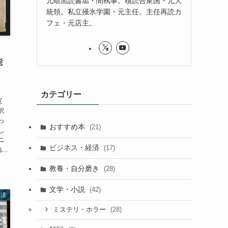
元暗黒読書垢・闇執事。積読合衆国・元大
統領。私立掻氷学園・元主任。主任再読カ
フェ・元店主。
能
」
カテゴリー
寛
滝沢
っ
おすすめ本
(21)
し
ニ
ビジネス・経済
(17)
..
教養・自分磨き
(28)
文学・小説
(42)
経済
(28)
ミステリ・ホラー