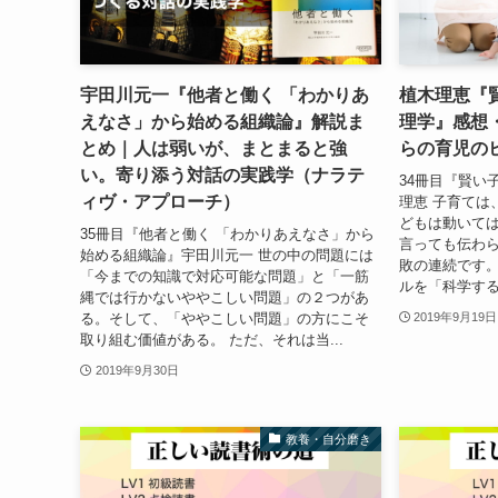
宇田川元一『他者と働く 「わかりあ
植木理恵『
えなさ」から始める組織論』解説ま
理学』感想
とめ｜人は弱いが、まとまると強
らの育児の
い。寄り添う対話の実践学（ナラテ
34冊目『賢い
ィヴ・アプローチ）
理恵 子育ては
どもは動いて
35冊目『他者と働く 「わかりあえなさ」から
言っても伝わ
始める組織論』宇田川元一 世の中の問題には
敗の連続です。
「今までの知識で対応可能な問題」と「一筋
ルを「科学する
縄では行かないややこしい問題」の２つがあ
る。そして、「ややこしい問題」の方にこそ
2019年9月19日
取り組む価値がある。 ただ、それは当...
2019年9月30日
教養・自分磨き