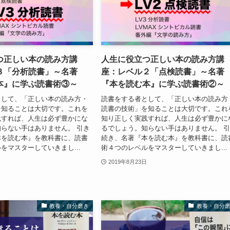
つ正しい本の読み方講
人生に役立つ正しい本の読み方講
３「分析読書」～名著
座：レベル２「点検読書」～名著
本』に学ぶ読書術③～
『本を読む本』に学ぶ読書術②～
として、「正しい本の読み方・
読書をする者として、「正しい本の読み方
を知ることは大切です。これを
読書の技術」を知ることは大切です。これ
践すれば、人生は必ず豊かにな
知り正しく実践すれば、人生は必ず豊かに
らない手はありません。 引き
るでしょう。知らない手はありません。 
本を読む本』を教科書に、読書
続き、名著『本を読む本』を教科書に、読
をマスターしていきまし...
術４つのレベルをマスターしていきまし...
2019年8月23日
教養・自分磨き
教養・自分