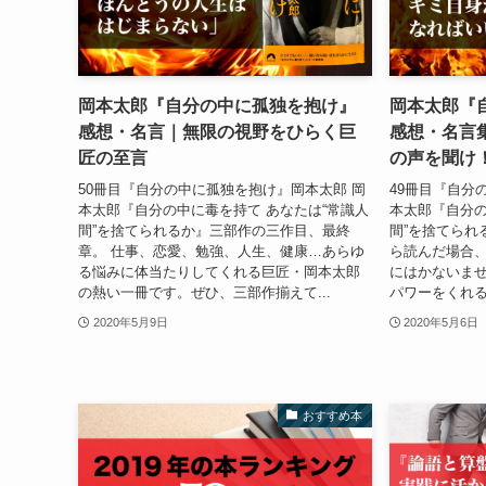
岡本太郎『自分の中に孤独を抱け』
岡本太郎『
感想・名言｜無限の視野をひらく巨
感想・名言
匠の至言
の声を聞け
50冊目『自分の中に孤独を抱け』岡本太郎 岡
49冊目『自分
本太郎『自分の中に毒を持て あなたは“常識人
本太郎『自分の
間”を捨てられるか』三部作の三作目、最終
間”を捨てられ
章。 仕事、恋愛、勉強、人生、健康…あらゆ
ら読んだ場合
る悩みに体当たりしてくれる巨匠・岡本太郎
にはかないま
の熱い一冊です。ぜひ、三部作揃えて...
パワーをくれる一
2020年5月9日
2020年5月6日
おすすめ本