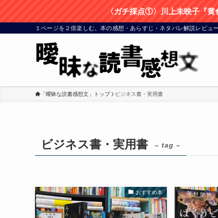
〈ガチ採点①〉川上未映子『黄
１ページを２倍楽しむ。本の感想・あらすじ・ネタバレ解説レビューサ
「曖昧な読書感想文」トップ
ビジネス書・実用書
ビジネス書・実用書
– tag –
おすすめ本