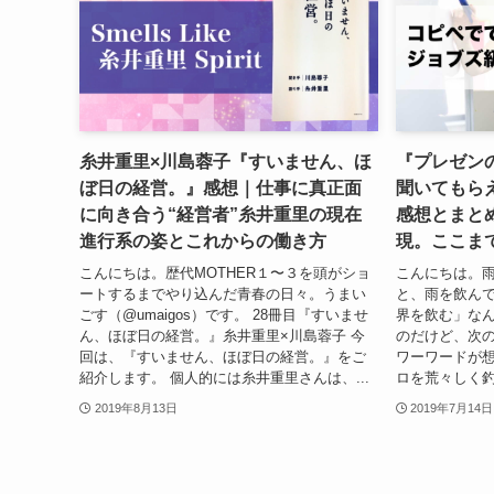
糸井重里×川島蓉子『すいません、ほ
『プレゼン
ぼ日の経営。』感想｜仕事に真正面
聞いてもら
に向き合う“経営者”糸井重里の現在
感想とまとめ
進行系の姿とこれからの働き方
現。ここま
こんにちは。歴代MOTHER１〜３を頭がショ
こんにちは。
ートするまでやり込んだ青春の日々。うまい
と、雨を飲ん
ごす（@umaigos）です。 28冊目『すいませ
界を飲む」な
ん、ほぼ日の経営。』糸井重里×川島蓉子 今
のだけど、次
回は、『すいません、ほぼ日の経営。』をご
ワーワードが
紹介します。 個人的には糸井重里さんは、...
ロを荒々しく釣
2019年8月13日
2019年7月14日