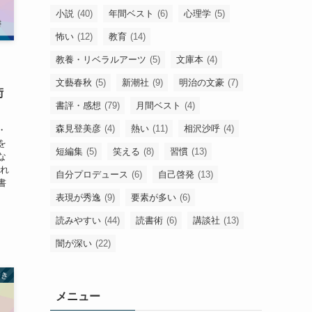
小説
(40)
年間ベスト
(6)
心理学
(5)
怖い
(12)
教育
(14)
教養・リベラルアーツ
(5)
文庫本
(4)
」
文藝春秋
(5)
新潮社
(9)
明治の文豪
(7)
術
書評・感想
(79)
月間ベスト
(4)
森見登美彦
(4)
熱い
(11)
相沢沙呼
(4)
・
を
短編集
(5)
笑える
(8)
習慣
(13)
な
これ
自分プロデュース
(6)
自己啓発
(13)
書
表現が秀逸
(9)
要素が多い
(6)
読みやすい
(44)
読書術
(6)
講談社
(13)
闇が深い
(22)
磨き
メニュー