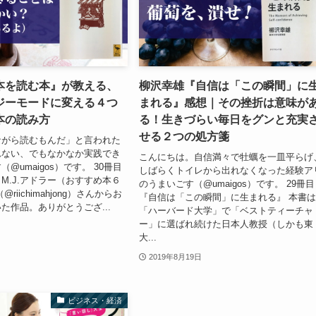
本を読む本』が教える、
柳沢幸雄『自信は「この瞬間」に
ジーモードに変える４つ
まれる』感想｜その挫折は意味が
本の読み方
る！生きづらい毎日をグンと充実
せる２つの処方箋
ながら読むもんだ」と言われた
れない、でもなかなか実践でき
こんにちは。自信満々で牡蠣を一皿平らげ
@umaigos）です。 30冊目
しばらくトイレから出れなくなった経験ア
M.J.アドラー（おすすめ本６
のうまいごす（@umaigos）です。 29冊目
riichimahjong）さんからお
『自信は「この瞬間」に生まれる』 本書
た作品。ありがとうござ...
「ハーバード大学」で「ベストティーチャ
ー」に選ばれ続けた日本人教授（しかも東
大...
2019年8月19日
ビジネス・経済