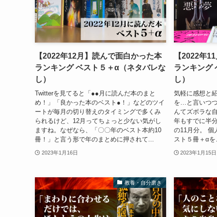
【2022年12月】読んで面白かった本
【2022年
ランキング ベスト５＋α（ネタバレな
ランキング
し）
し）
Twitterを見てると「●●月に読んだ本のまと
気軽に感想と
め！」「良かった本のベスト●！」などのツイ
を…と言いつつ
ートが毎月の切り替えのタイミングで多くみ
んてズボラな自
られるけど、12月ってちょっと少ない気がし
年もすでに半
ますね。なぜなら、「〇〇年のベスト本約10
の11月分。 
冊！」と言う形で年のまとめに押されて...
スト５冊＋αをご
2023年1月16日
2023年1月15日
教養・自分磨き