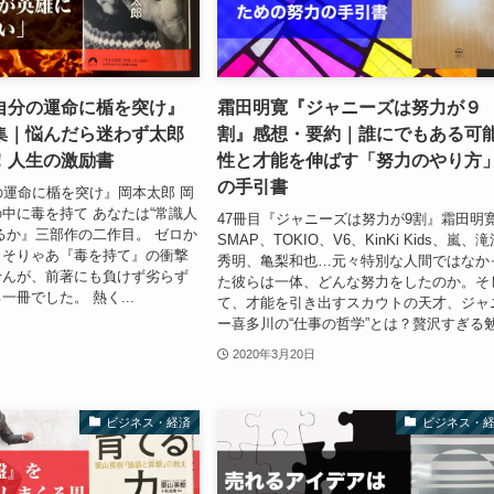
自分の運命に楯を突け』
霜田明寛『ジャニーズは努力が９
集｜悩んだら迷わず太郎
割』感想・要約｜誰にでもある可
！人生の激励書
性と才能を伸ばす「努力のやり方
の手引書
の運命に楯を突け』岡本太郎 岡
中に毒を持て あなたは“常識人
47冊目『ジャニーズは努力が9割』霜田明
るか』三部作の二作目。 ゼロか
SMAP、TOKIO、V6、KinKi Kids、嵐、
、そりゃあ『毒を持て』の衝撃
秀明、亀梨和也…元々特別な人間ではなか
せんが、前著にも負けず劣らず
た彼らは一体、どんな努力をしたのか。そ
冊でした。 熱く...
て、才能を引き出すスカウトの天才、ジャ
ー喜多川の“仕事の哲学”とは？贅沢すぎる勉.
2020年3月20日
ビジネス・経済
ビジネス・