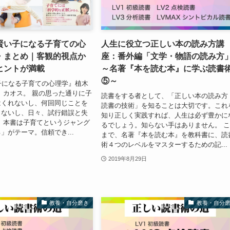
賢い子になる子育ての心
人生に役立つ正しい本の読み方講
・まとめ｜客観的視点か
座：番外編「文学・物語の読み方
ヒントが満載
～名著『本を読む本』に学ぶ読書
⑤～
子になる子育ての心理学』植木
、カオス。 親の思った通りに子
読書をする者として、「正しい本の読み方
はくれないし、何回同じことを
読書の技術」を知ることは大切です。これ
らないし、日々、試行錯誤と失
知り正しく実践すれば、人生は必ず豊かに
 本書は子育てというジャング
るでしょう。知らない手はありません。 
」がテーマ。信頼でき...
まで、名著『本を読む本』を教科書に、読
術４つのレベルをマスターするための記...
2019年8月29日
教養・自分磨き
教養・自分