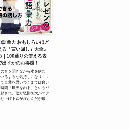
の語彙力 おもしろいほど
える「言い回し」大全』
｜100通りの使える表
で出すかのお得感！
雨の音を聞きながら水を飲む
でいるような気持ちになり「世
んて言葉を思いつくまでは良い
の瞬間「世界を釣る」というパ
想起され、松方弘樹御大がマグ
り上げる絵が浮かんだが最...