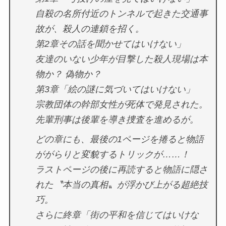
自殺の名所付近のトンネルで起きた交通事
故が、殺人の連鎖を招く。
第2章その話を聞かせてはいけない」
友達のいない少年が目撃した殺人現場は本
物か？ 偽物か？
第3章「絵の謎に気づいてはいけない」
宗教団体の幹部女性が死体で発見された。
先輩刑事は後輩を導き捜査を進めるが。
どの章にも、最後の1ページを捲ると物語
ががらりと変貌するトリックが……！
ラストページの後に再読すると物語に隠さ
れた〝本当の真相〟が浮かび上がる超絶技
巧。
さらに終章「街の平和を信じてはいけな