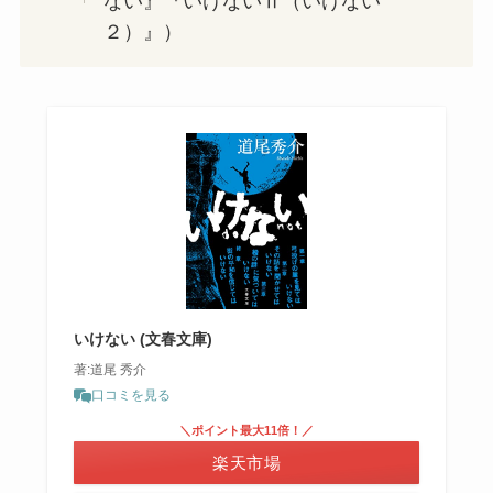
ない』『いけないⅡ（いけない
２）』）
いけない (文春文庫)
著:道尾 秀介
口コミを見る
＼ポイント最大11倍！／
楽天市場