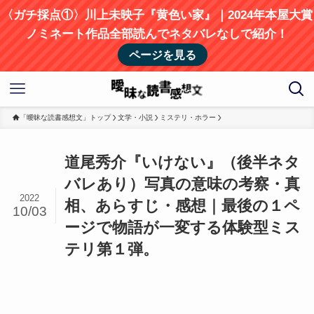
〈ガチ採点①〉川上未映子『黄色い家』｜2024年本屋大賞
ノミネート作品全部読んでネタバレなしで紹介！
ページを見る
「曖昧な読書感想文」トップ
文学・小説
ミステリ・ホラー
道尾秀介『いけない』（後半ネタ
バレあり）写真の意味の考察・真
2022
相、あらすじ・感想｜最後の１ペ
10/03
ージで物語が一変する体験型ミス
テリ第１弾。