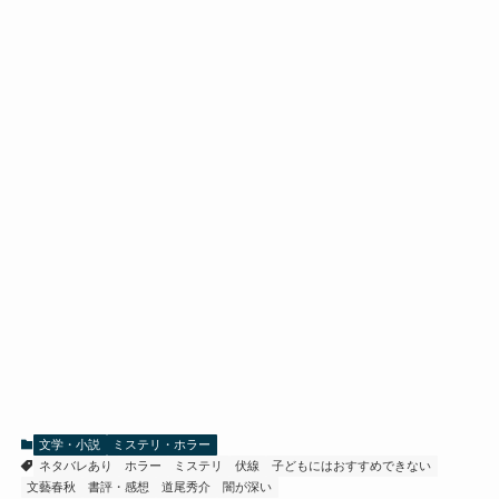
文学・小説
ミステリ・ホラー
ネタバレあり
ホラー
ミステリ
伏線
子どもにはおすすめできない
文藝春秋
書評・感想
道尾秀介
闇が深い