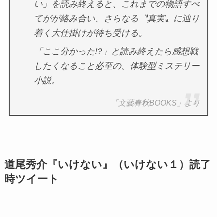
い」を読み終えると、これまでの物語すべ
てがが絡み合い、さらなる〝真実〟に辿り
着く大仕掛けが待ち受ける。
「ここ分かった!?」と読み終えたら感想戦
したくなること必至の、体験型ミステリー
小説。
「文藝春秋BOOKS」より
道尾秀介『いけない』（いけない１）読了
時ツイート