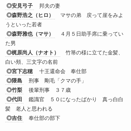
◎安見弓子
邦夫の妻
◎森野浩之（ヒロ）
マサの弟 戻って崖をみよ
うといった若者
◎森野雅也（マサ）
４月５日助手席に乗ってい
た男
◎梶原尚人（ナオト）
竹箒の様に立てた金髪、
白い頬、三文字の名前
◎宮下志穂
十王還命会 奉仕部
◎隈島
刑事 剛毛「クマの手」
◎竹梨
後輩刑事 ３７歳
◎代田
鑑識官 ５０になったばかり 真っ白白
髪 老人と思われる
◎吉住
奉仕部の部下