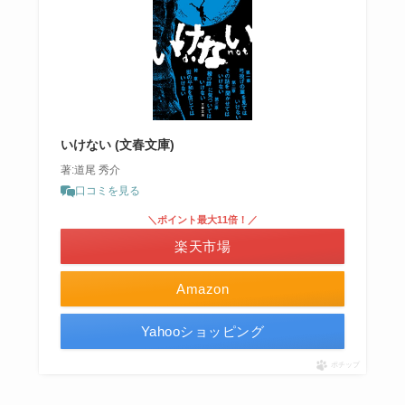
いけない (文春文庫)
著:道尾 秀介
口コミを見る
＼ポイント最大11倍！／
楽天市場
Amazon
Yahooショッピング
ポチップ