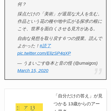
何？
採点だけの「美術」が退屈な大人を生む。
作品という花の種や地中広がる探求の根に
こそ、世界を面白くさせる見方がある。
自由な発想を取り戻す６つの授業。読んで
よかった！
#読了
pic.twitter.com/ElizSP4qXP
— うまいごす@本と音の怪 (@umaigos)
March 15, 2020
「自分だけの答え」が見
つかる 13歳からのアー