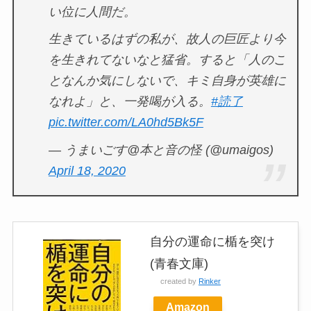
い位に人間だ。
生きているはずの私が、故人の巨匠より今
を生きれてないなと猛省。すると「人のこ
となんか気にしないで、キミ自身が英雄に
なれよ」と、一発喝が入る。
#読了
pic.twitter.com/LA0hd5Bk5F
— うまいごす@本と音の怪 (@umaigos)
April 18, 2020
自分の運命に楯を突け
(青春文庫)
created by
Rinker
Amazon