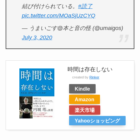
結び付けられている。
#読了
pic.twitter.com/MOaSjUzCYQ
— うまいごす@本と音の怪 (@umaigos)
July 3, 2020
時間は存在しない
created by
Rinker
Kindle
Amazon
楽天市場
Yahooショッピング