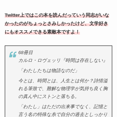
Twitter上ではこの本を読んだっていう同志がいな
かったのがちょっとさみしかったけど、文学好き
にもオススメできる素敵本ですよ！
68冊目
カルロ・ロヴェッリ『時間は存在しない』
「わたしたちは物語なのだ」
今とは、時間とは、人生とは何か？詩情溢
れる筆致で、難解な物理学が気持ち良く胸
の真ん中にストンと落ちる。
「わたし」はただの出来事でなく、記憶と
言う名の特殊な糸で自分の過去としっかり