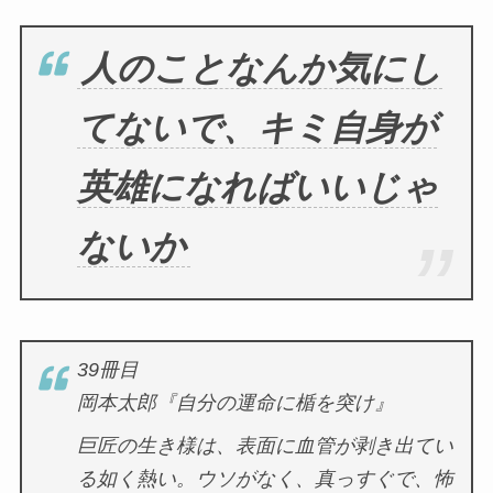
人のことなんか気にし
てないで、キミ自身が
英雄になればいいじゃ
ないか
39冊目
岡本太郎『自分の運命に楯を突け』
巨匠の生き様は、表面に血管が剥き出てい
る如く熱い。ウソがなく、真っすぐで、怖