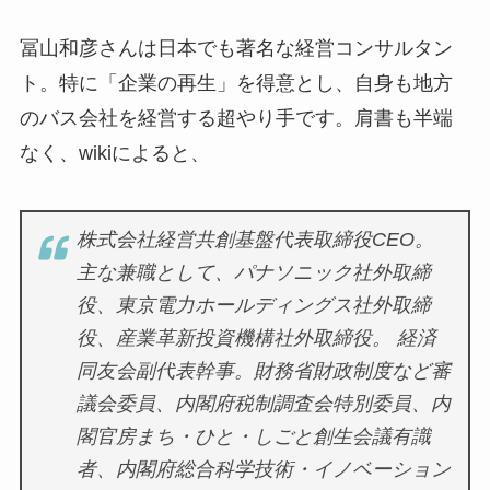
冨山和彦さんは日本でも著名な経営コンサルタン
ト。特に「企業の再生」を得意とし、自身も地方
のバス会社を経営する超やり手です。肩書も半端
なく、wikiによると、
株式会社経営共創基盤代表取締役CEO。
主な兼職として、パナソニック社外取締
役、東京電力ホールディングス社外取締
役、産業革新投資機構社外取締役。 経済
同友会副代表幹事。財務省財政制度など審
議会委員、内閣府税制調査会特別委員、内
閣官房まち・ひと・しごと創生会議有識
者、内閣府総合科学技術・イノベーション