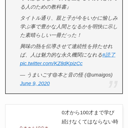
る人のための教科書』
タイトル通り、親と子が今をいかに愉しみ
学ぶ事で豊かな人間となるかを明快に示し
た素晴らしい一冊だった！
興味の熱を伝導させて連続性を持たせれ
ば、人は魅力的な永久機関になれる
#読了
pic.twitter.com/KZ8dKpizCc
— うまいごす@本と音の怪 (@umaigos)
June 9, 2020
0才から100才まで学び
続けなくてはならない時