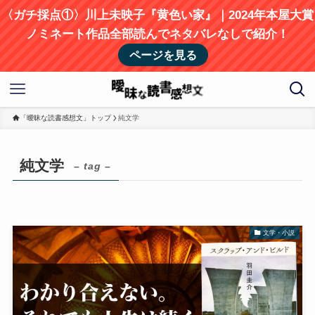
〈ガチ採点①〉川上未映子『黄色い家』｜2024年本屋大賞
ノミネート作品全部読んでネタバレなしで紹介！
ページを見る
「曖昧な読書感想文」トップ
純文学
純文学
– tag –
文学・小説