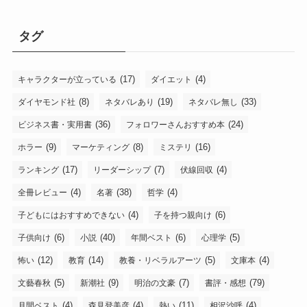
タグ
(17)
(4)
キャラクターが立っている
ダイエット
(8)
(19)
(33)
ダイヤモンド社
ネタバレあり
ネタバレ無し
(36)
(24)
ビジネス書・実用書
フォロワーさんおすすめ本
(9)
(8)
(16)
ホラー
マーケティング
ミステリ
(17)
(7)
(4)
ランキング
リーダーシップ
伏線回収
(4)
(38)
(4)
全冊レビュー
名著
哲学
(4)
(6)
子どもにはおすすめできない
子を持つ親向け
(6)
(40)
(6)
(5)
子供向け
小説
年間ベスト
心理学
(12)
(14)
(5)
(4)
怖い
教育
教養・リベラルアーツ
文庫本
(5)
(9)
(7)
(79)
文藝春秋
新潮社
明治の文豪
書評・感想
(4)
(4)
(11)
(4)
月間ベスト
森見登美彦
熱い
相沢沙呼