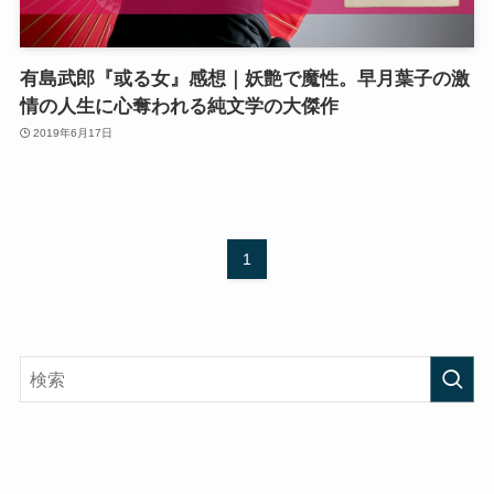
有島武郎『或る女』感想｜妖艶で魔性。早月葉子の激
情の人生に心奪われる純文学の大傑作
2019年6月17日
1