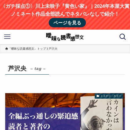
〈ガチ採点①〉川上未映子『黄色い家』｜2024年本屋大賞
ノミネート作品全部読んでネタバレなしで紹介！
ページを見る
「曖昧な読書感想文」トップ
芦沢央
芦沢央
– tag –
ミステリ・ホラー