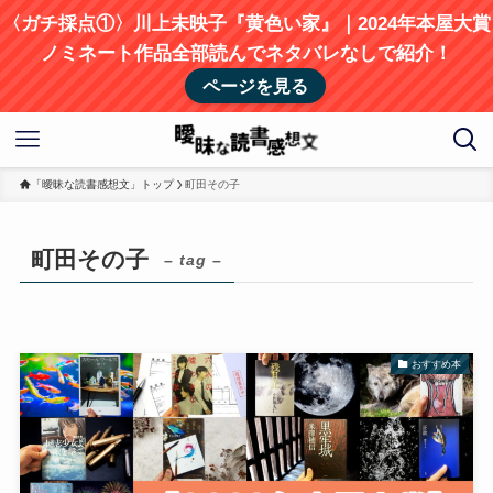
〈ガチ採点①〉川上未映子『黄色い家』｜2024年本屋大賞
ノミネート作品全部読んでネタバレなしで紹介！
ページを見る
「曖昧な読書感想文」トップ
町田その子
町田その子
– tag –
おすすめ本