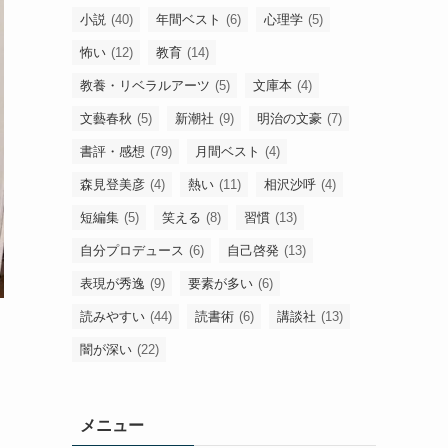
小説
(40)
年間ベスト
(6)
心理学
(5)
怖い
(12)
教育
(14)
教養・リベラルアーツ
(5)
文庫本
(4)
文藝春秋
(5)
新潮社
(9)
明治の文豪
(7)
書評・感想
(79)
月間ベスト
(4)
森見登美彦
(4)
熱い
(11)
相沢沙呼
(4)
短編集
(5)
笑える
(8)
習慣
(13)
自分プロデュース
(6)
自己啓発
(13)
表現が秀逸
(9)
要素が多い
(6)
読みやすい
(44)
読書術
(6)
講談社
(13)
闇が深い
(22)
メニュー