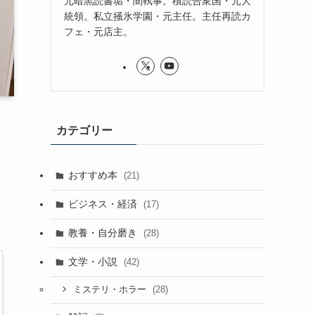
元暗黒読書垢・闇執事。積読合衆国・元大
統領。私立掻氷学園・元主任。主任再読カ
フェ・元店主。
カテゴリー
おすすめ本
(21)
ビジネス・経済
(17)
教養・自分磨き
(28)
文学・小説
(42)
(28)
ミステリ・ホラー