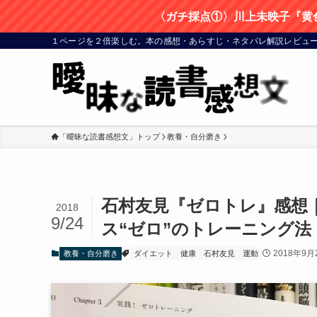
〈ガチ採点①〉川上未映子『黄
１ページを２倍楽しむ。本の感想・あらすじ・ネタバレ解説レビューサ
「曖昧な読書感想文」トップ
教養・自分磨き
石村友見『ゼロトレ』感想｜
2018
9/24
ス“ゼロ”のトレーニング法
2018年9月
教養・自分磨き
ダイエット
健康
石村友見
運動