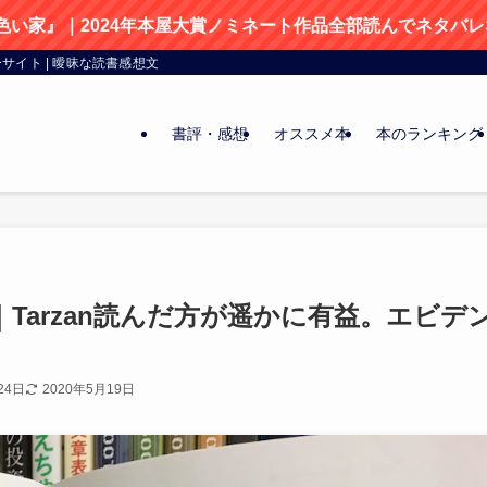
色い家』｜2024年本屋大賞ノミネート作品全部読んでネタバ
イト | 曖昧な読書感想文
書評・感想
オススメ本
本のランキング
Tarzan読んだ方が遥かに有益。エビデ
24日
2020年5月19日