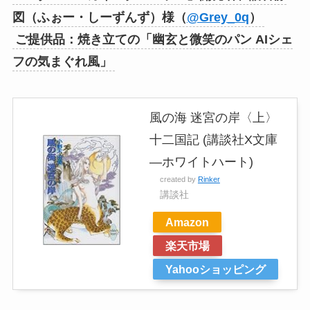
図（ふぉー・しーずんず）様（
@Grey_0q
）
ご提供品：焼き立ての「幽玄と微笑のパン AIシェ
フの気まぐれ風」
風の海 迷宮の岸〈上〉
十二国記 (講談社X文庫
―ホワイトハート)
created by
Rinker
講談社
Amazon
楽天市場
Yahooショッピング