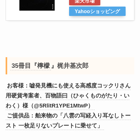
楽天市場
Yahooショッピング
35冊目『檸檬
』梶井基次郎
お客様：嘘発見機にも使える高感度コックリさん
用硬貨考案者、百物語曰（ひゃくものがたり・い
わく）様（@5RlitR1YPE1MtwP）
ご提供品：舶来物の「八雲の写経入り耳なしトー
スト 一枚足りないプレートに乗せて」