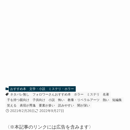
おすすめ本
文学・小説
ミステリ・ホラー
ネタバレ無し
フォロワーさんおすすめ本
ホラー
ミステリ
名著
子を持つ親向け
子供向け
小説
怖い
教養・リベラルアーツ
熱い
短編集
笑える
表現が秀逸
要素が多い
読みやすい
闇が深い
2021年2月26日
2022年9月27日
〈※本記事のリンクには広告を含みます〉