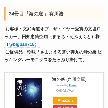
34冊目『海の底
』有川浩
お客様：文武両道オブ・ザ・イヤー受賞の文壇ロ
ッカー、円知恵笛空翔（まるち・えふぇくと）様
（
@bigban715
）
ご提供品：珍味「さまよえる蒼い弾丸の蜂の巣 ピ
ッキングハーモニクスをたっぷり掛けて」
海の底 (角川文庫)
created by
Rinker
KADOKAWA
Amazon