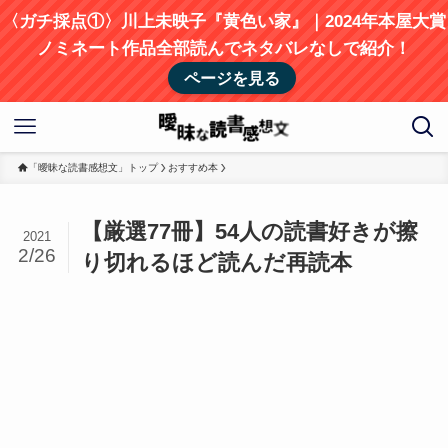
〈ガチ採点①〉川上未映子『黄色い家』｜2024年本屋大賞
ノミネート作品全部読んでネタバレなしで紹介！
ページを見る
「曖昧な読書感想文」トップ
おすすめ本
【厳選77冊】54人の読書好きが擦
2021
2/26
り切れるほど読んだ再読本