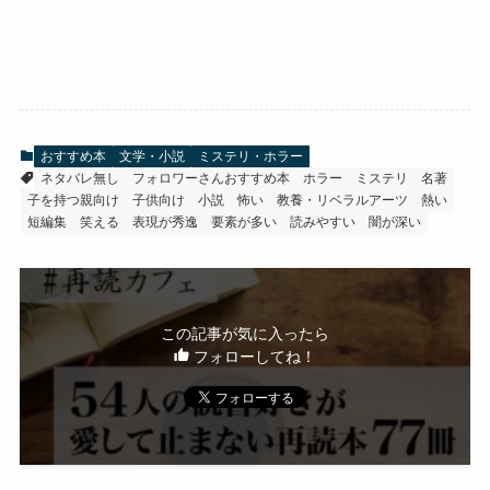
おすすめ本
文学・小説
ミステリ・ホラー
ネタバレ無し
フォロワーさんおすすめ本
ホラー
ミステリ
名著
子を持つ親向け
子供向け
小説
怖い
教養・リベラルアーツ
熱い
短編集
笑える
表現が秀逸
要素が多い
読みやすい
闇が深い
この記事が気に入ったら
フォローしてね！