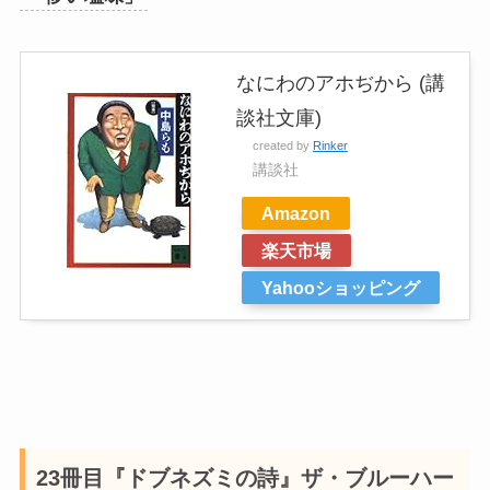
なにわのアホぢから (講
談社文庫)
created by
Rinker
講談社
Amazon
楽天市場
Yahooショッピング
23冊目『ドブネズミの詩』ザ・ブルーハー