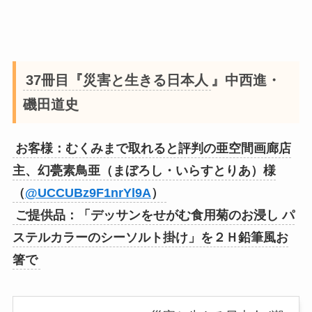
37冊目『災害と生きる日本人
』中西進・
磯田道史
お客様：むくみまで取れると評判の亜空間画廊店
主、幻甍素鳥亜（まぼろし・いらすとりあ）様
（
@UCCUBz9F1nrYl9A
）
ご提供品：「デッサンをせがむ食用菊のお浸し パ
ステルカラーのシーソルト掛け」を２Ｈ鉛筆風お
箸で