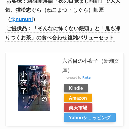
お客様：新感覚落語「夜の目覚まし時計」で大人
気、猫松志ぐら（ねこまつ・しぐら）師匠
（
@nununi
）
ご提供品：「そんなに怖くない饅頭」と「鬼も凍
りつくお茶」の食べ合わせ複雑バリューセット
六番目の小夜子（新潮文
庫）
created by
Rinker
Kindle
Amazon
楽天市場
Yahooショッピング