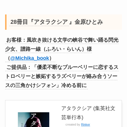
28冊目『アタラクシア
』金原ひとみ
お客様：風吹き抜ける文学の峡谷で舞い踊る閃光
少女、譜路一線（ふろい・らいん）様
（
@Michika_book
）
ご提供品：「優柔不断なブルーベリーに恋するス
トロベリーと嫉妬するラズベリーが絡み合うソー
スの三角かけシフォン」冷める前に
アタラクシア (集英社文
芸単行本)
created by
Rinker