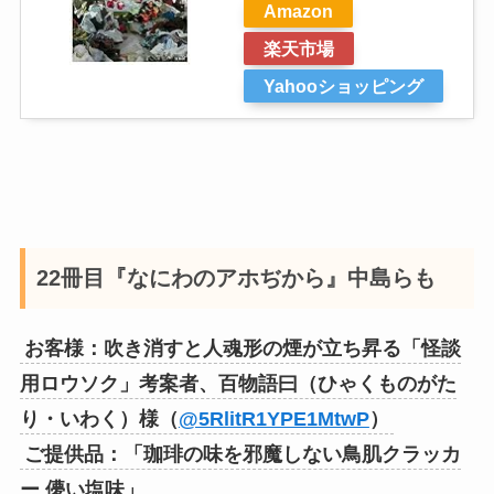
Amazon
楽天市場
Yahooショッピング
22冊目『なにわのアホぢから』中島らも
お客様：吹き消すと人魂形の煙が立ち昇る「怪談
用ロウソク」考案者、百物語曰（ひゃくものがた
り・いわく）様（
@5RlitR1YPE1MtwP
）
ご提供品：「珈琲の味を邪魔しない鳥肌クラッカ
ー 儚い塩味」