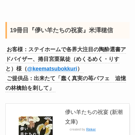
19冊目『儚い羊たちの祝宴』米澤穂信
お客様：ステイホームで各界大注目の陶酔選書ア
ドバイザー、捲目宮栗鼠徒（めくるめく・りす
と）様（
@keematsubokkuri
）
ご提供品：出来たて「蠢く真実の苺パフェ 追憶
の林檎飴を刺して」
儚い羊たちの祝宴 (新潮
文庫)
created by
Rinker