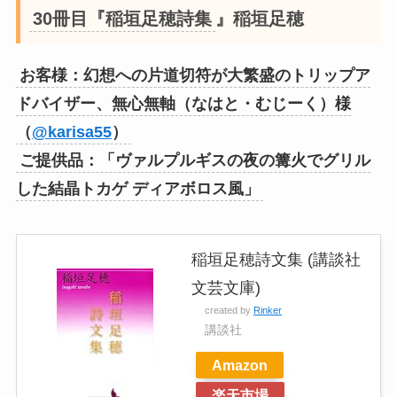
30冊目『稲垣足穂詩集
』稲垣足穂
お客様：幻想への片道切符が大繁盛のトリップア
ドバイザー、無心無軸（なはと・むじーく）様
（
@karisa55
）
ご提供品：「ヴァルプルギスの夜の篝火でグリル
した結晶トカゲ ディアボロス風」
稲垣足穂詩文集 (講談社
文芸文庫)
created by
Rinker
講談社
Amazon
楽天市場