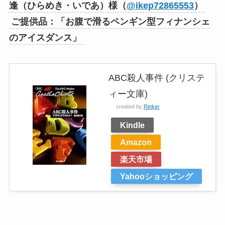
逢（ひらめき・いであ）様（
@ikep72865553
）
ご提供品：「お腹で滑るペンギン型フィナンシェ
のアイスダンス」
ABC殺人事件 (クリステ
ィー文庫)
created by
Rinker
Kindle
Amazon
楽天市場
Yahooショッピング