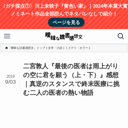
〈ガチ採点①〉川上未映子『黄色い家』｜2024年本屋大賞
ノミネート作品全部読んでネタバレなしで紹介！
ページを見る
「曖昧な読書感想文」トップ
文学・小説
ミステリ・ホラー
二宮敦人『最後の医者は雨上がり
の空に君を願う（上・下）』感想
2019
9/03
｜真逆のスタンスで終末医療に挑
む二人の医者の熱い物語