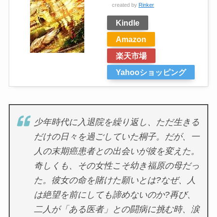
created by
Rinker
Kindle
Amazon
楽天市場
Yahooショッピング
少年時代に入退院を繰り返し、ただ生きる
だけの日々を過ごしていた桐子。だが、一
人の末期癌患者との出会いが彼を変えた。
奇しくも、その女性こそ幼き福原の母だっ
た。彼女の命を賭けた願いとは?なぜ、人
は絶望を前にしても諦めないのか?再び、
二人が「ある医者」との闘病に挑む時、涙