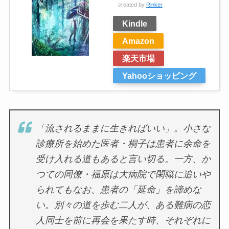
created by
Rinker
Kindle
Amazon
楽天市場
Yahooショッピング
「流されるままに生きればいい」。小さな
診療所を始めた医者・桐子は患者に余命を
受け入れる道もあると言い切る。一方、か
つての同僚・福原は大病院で閑職に追いや
られてもなお、患者の「延命」を諦めな
い。別々の道を歩む二人が、ある難病の恋
人同士を前に再会を果たす時、それぞれに