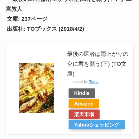
宮敦人
文庫: 237ページ
出版社: TOブックス (2018/4/2)
最後の医者は雨上がりの
空に君を願う(下) (TO文
庫)
created by
Rinker
Kindle
Amazon
楽天市場
Yahooショッピング