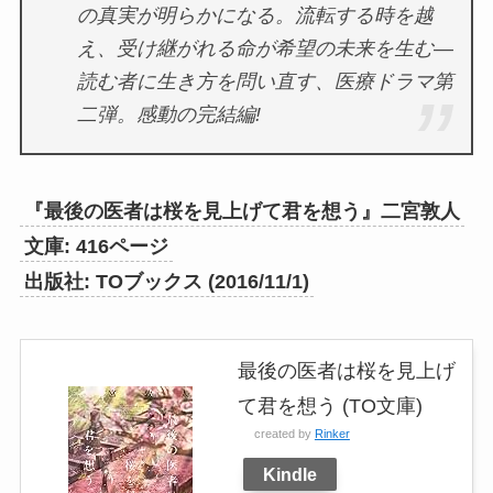
の真実が明らかになる。流転する時を越
え、受け継がれる命が希望の未来を生む―
読む者に生き方を問い直す、医療ドラマ第
二弾。感動の完結編!
『最後の医者は桜を見上げて君を想う』二宮敦人
文庫: 416ページ
出版社: TOブックス (2016/11/1)
最後の医者は桜を見上げ
て君を想う (TO文庫)
created by
Rinker
Kindle