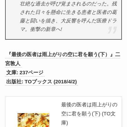
壮絶な過去が呼び覚まされるのだった。残
された日々を懸命に生きる患者と医者の葛
藤と闘いを描き、大反響を呼んだ医療ドラ
マ。衝撃の新章へ!
『最後の医者は雨上がりの空に君を願う(下）』二
宮敦人
文庫: 237ページ
出版社: TOブックス (2018/4/2)
最後の医者は雨上がりの
空に君を願う(下) (TO文
庫)